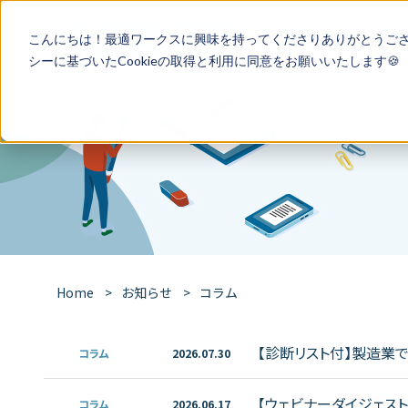
特徴
導入事
こんにちは！最適ワークスに興味を持ってくださりありがとうご
シー
に基づいたCookieの取得と利用に同意をお願いいたします🍪
Home
お知らせ
コラム
【診断リスト付】製造業
コラム
2026.07.30
【ウェビナーダイジェス
コラム
2026.06.17