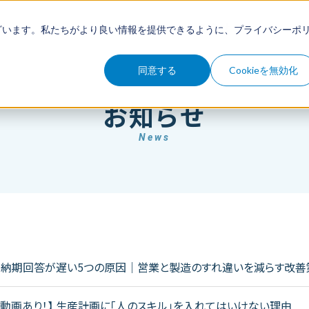
例
セミナー
コラム
お知らせ
ざいます。私たちがより良い情報を提供できるように、
プライバシーポ
同意する
Cookieを無効化
お知らせ
News
で納期回答が遅い5つの原因｜営業と製造のすれ違いを減らす改善
ト動画あり！】 生産計画に「人のスキル」を入れてはいけない理由