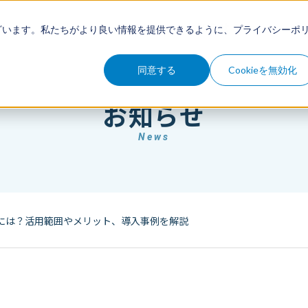
例
セミナー
コラム
お知らせ
ざいます。私たちがより良い情報を提供できるように、
プライバシーポ
同意する
Cookieを無効化
お知らせ
News
るには？活用範囲やメリット、導入事例を解説