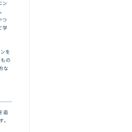
ニン
。
かつ
て学
ーンを
なもの
的な
を追
す。