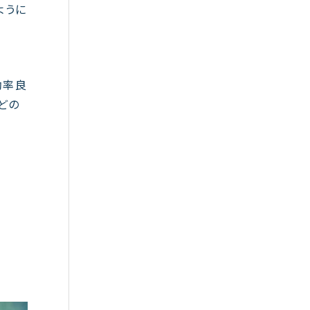
ように
効率良
どの