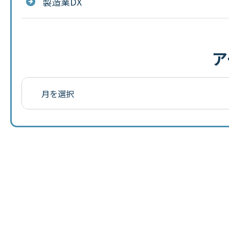
製造業DX
ア