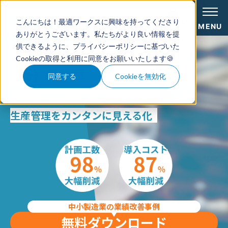
ログイン
こんにちは！最適ワークスに興味を持ってくださり
MENU
ありがとうございます。私たちがより良い情報を提
供できるように、
プライバシーポリシー
に基づいた
複雑な生産計画を
Cookieの取得と利用に同意をお願いいたします🍪
1分で立案
同意する
Cookieを無効化
AIで業務を超効率化、
生産管理をカンタンに見える化
中小製造業の業績改善事例
無料ダウンロード