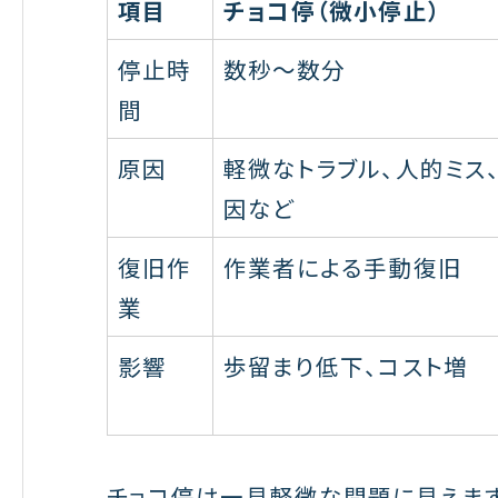
項目
チョコ停（微小停止）
停止時
数秒～数分
間
原因
軽微なトラブル、人的ミス
因など
復旧作
作業者による手動復旧
業
影響
歩留まり低下、コスト増
チョコ停は一見軽微な問題に見えま