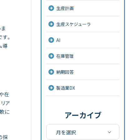
生産計画
生産スケジューラ
いま
です。
AI
ム導
在庫管理
納期回答
製造業DX
や在
をリア
軟に
アーカイブ
の採