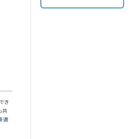
用でき
も共
最適