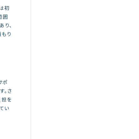
は初
範囲
あり、
積もり
サポ
す。さ
負担を
てい