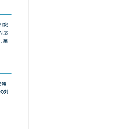
ム知識
対応
、業
を経
の対