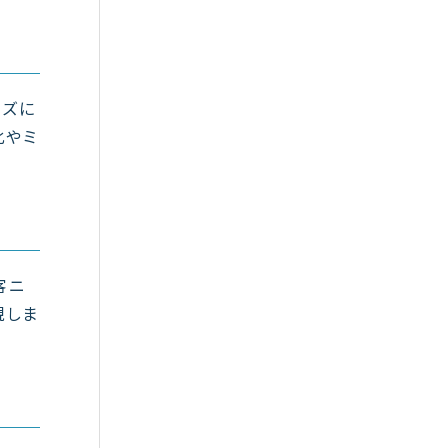
ーズに
化やミ
客ニ
現しま