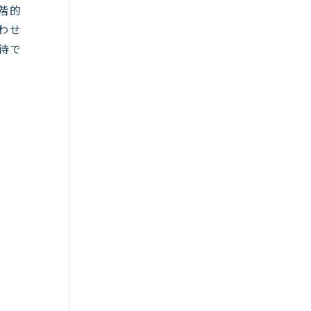
階的
わせ
待で