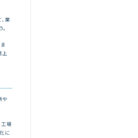
て、業
う。
いま
務上
断や
、工場
ー化に