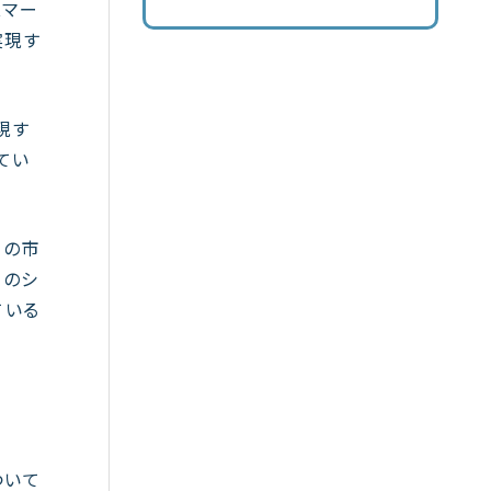
スマー
実現す
現す
てい
Tの市
自のシ
ている
ついて