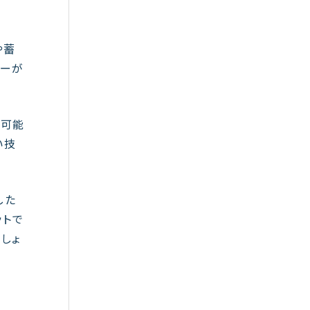
や蓄
リーが
も可能
い技
した
ットで
しょ