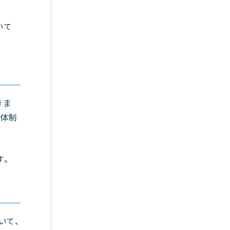
いて
きま
産体制
す。
いて、