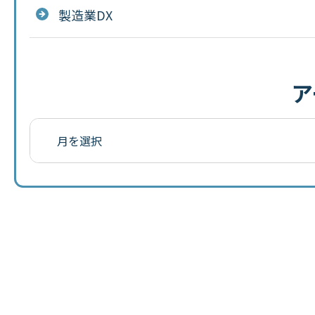
製造業DX
ア