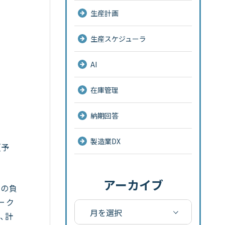
生産計画
生産スケジューラ
AI
在庫管理
納期回答
製造業DX
（予
アーカイブ
更の負
ーク
、計