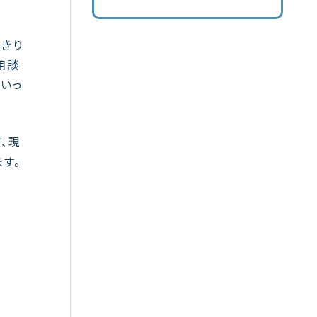
っきり
相談
といっ
、現
す。