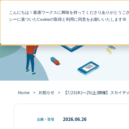
特徴
導入事
こんにちは！最適ワークスに興味を持ってくださりありがとうご
シー
に基づいたCookieの取得と利用に同意をお願いいたします🍪
Home
お知らせ
【7/23(木)～25(土)開催】スカイディス
2026.06.26
出展・登壇