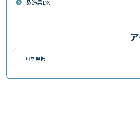
製造業DX
ア