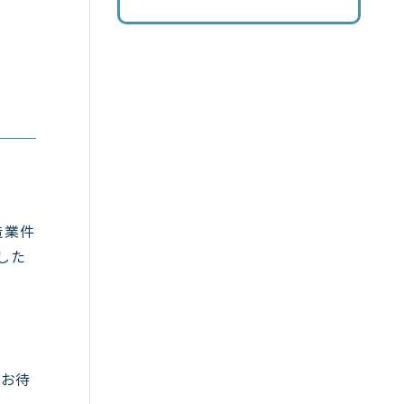
造業件
した
をお待