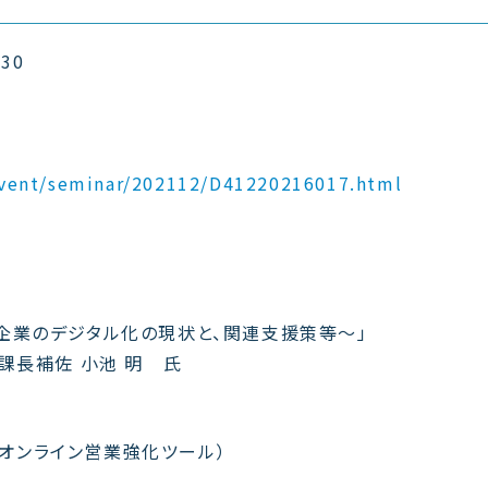
30
/event/seminar/202112/D41220216017.html
企業のデジタル化の現状と、関連支援策等～」
課長補佐 小池 明 氏
 （オンライン営業強化ツール）