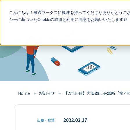
特徴
導入事
こんにちは！最適ワークスに興味を持ってくださりありがとうご
シー
に基づいたCookieの取得と利用に同意をお願いいたします🍪
Home
お知らせ
【2月16日】大阪商工会議所「第４回
2022.02.17
出展・登壇