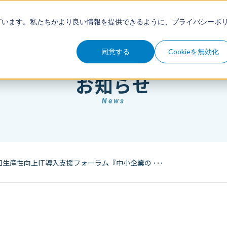
例
セミナー
コラム
お知らせ
ざいます。私たちがより良い情報を提供できるように、
プライバシーポ
同意する
Cookieを無効化
お知らせ
News
生産性向上IT導入支援フォーラム『中小企業の ･･･