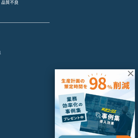
品質不良
1
×