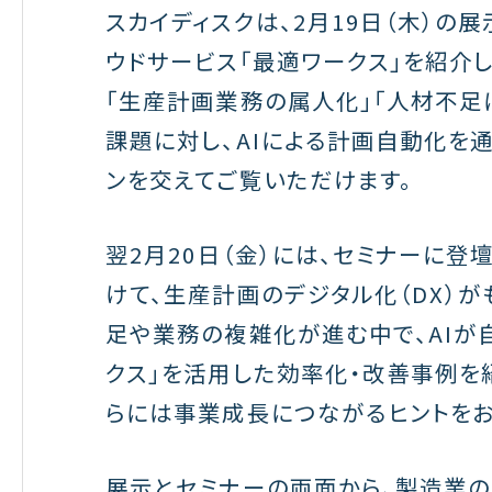
スカイディスクは、
2
月
19
日（木）の展
ウドサービス「最適ワークス」を紹介
「生産計画業務の属人化」「人材不足
課題に対し、
AI
による計画自動化を通
ンを交えてご覧いただけます。
翌
2
月
20
日（金）には、セミナーに登
けて、生産計画のデジタル化（
DX
）が
足や業務の複雑化が進む中で、
AI
が
クス」を活用した効率化・改善事例を
らには事業成長につながるヒントをお
展示とセミナーの両面から、製造業