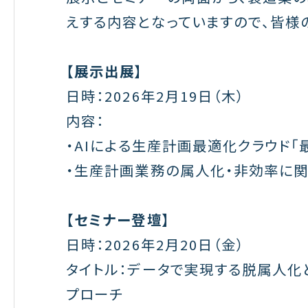
えする内容となっていますので、皆様
【展示出展】
日時：
2026
年
2
月
19
日（木）
内容：
・
AI
による生産計画最適化クラウド「
・生産計画業務の属人化・非効率に
【セミナー登壇】
日時：
2026
年
2
月
20
日（金）
タイトル：データで実現する脱属人化
プローチ