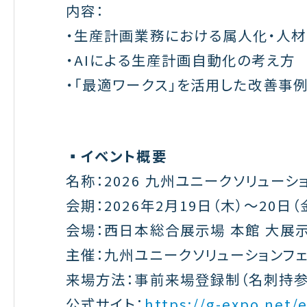
内容：
・生産計画業務における属人化・人
・
AI
による生産計画自動化の考え方
・「最適ワークス」を活用した改善事
▪️
イベント概要
名称：
2026
九州ユニークソリューシ
会期：
2026
年
2
月
19
日（木）〜
20
日（
会場：西日本総合展示場 本館 大展
主催：九州ユニークソリューションフ
来場方法：事前来場登録制（名刺持
公式サイト：
https://g-expo.net/