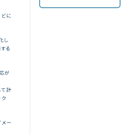
などに
人化し
消する
対応が
して計
ーク
イメー