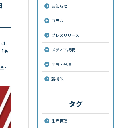
ョ
お知らせ
コラム
プレスリリース
）は、
メディア掲載
た「も
出展・登壇
査・
新機能
タグ
生産管理