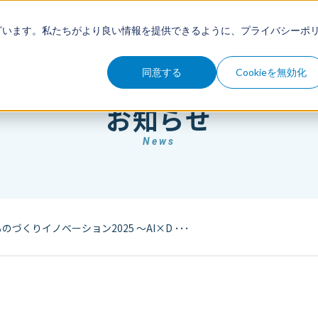
例
セミナー
コラム
お知らせ
ざいます。私たちがより良い情報を提供できるように、
プライバシーポ
同意する
Cookieを無効化
お知らせ
News
づくりイノベーション2025 〜AI×D ･･･