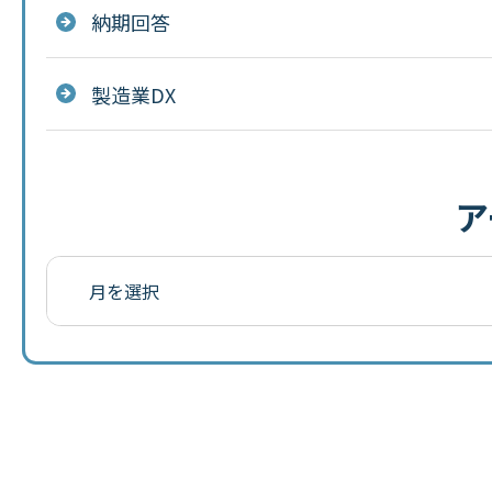
納期回答
製造業DX
ア