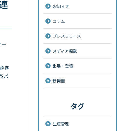
売連
お知らせ
コラム
プレスリリース
サー
メディア掲載
出展・登壇
、顧客
売パ
新機能
タグ
生産管理