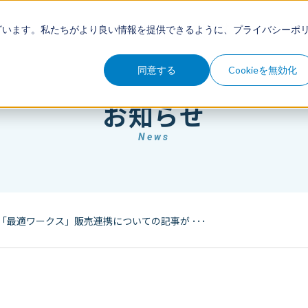
例
セミナー
コラム
お知らせ
ざいます。私たちがより良い情報を提供できるように、
プライバシーポ
同意する
Cookieを無効化
お知らせ
News
の「最適ワークス」販売連携についての記事が ･･･