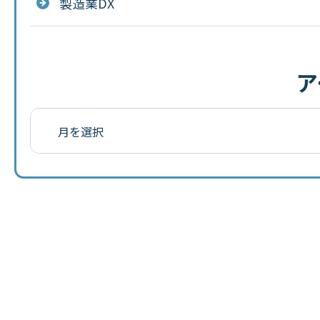
製造業DX
ア