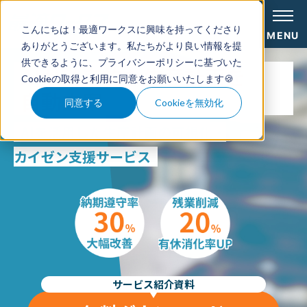
こんにちは！最適ワークスに興味を持ってくださり
MENU
ありがとうございます。私たちがより良い情報を提
供できるように、
プライバシーポリシー
に基づいた
AIが効率的な生産計画を
Cookieの取得と利用に同意をお願いいたします🍪
自動立案
同意する
Cookieを無効化
AIを活用した生産計画の可視化・
カイゼン支援サービス
サービス紹介資料